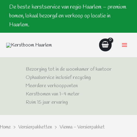
Ga
De beste kerstservice van regio Haarlem – premium
naar
bomen, lokaal bezorgd en verkoop op locatie in
de
Haarlem.
inhoud
Bezorging tot in de woonkamer of kantoor
Ophaalservice inclusief recycling
Meerdere verkooppunten
Kerstbomen van 1-4 meter
Ruim 15 jaar ervaring
Home
>
Versierpakketten
> Vienna – Versierpakket