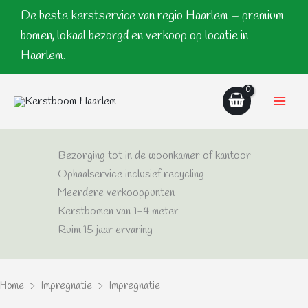
Ga
De beste kerstservice van regio Haarlem – premium
naar
bomen, lokaal bezorgd en verkoop op locatie in
de
Haarlem.
inhoud
Bezorging tot in de woonkamer of kantoor
Ophaalservice inclusief recycling
Meerdere verkooppunten
Kerstbomen van 1-4 meter
Ruim 15 jaar ervaring
Home
>
Impregnatie
> Impregnatie