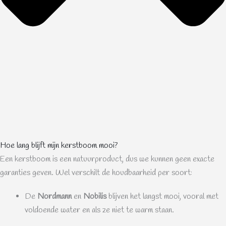
Hoe lang blijft mijn kerstboom mooi?
Een kerstboom is een natuurproduct, dus we kunnen geen exacte
garanties geven. Wel verschilt de houdbaarheid per soort:
De
Nordmann
en
Nobilis
blijven het langst mooi, vooral met
voldoende water en als ze niet te warm staan.