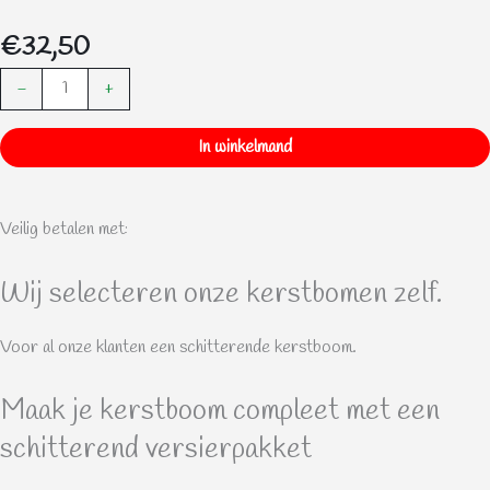
€
32,50
Kunststof
-
+
Maxi
-
In winkelmand
Easyfix
aantal
Veilig betalen met:
Wij selecteren onze kerstbomen zelf.
Voor al onze klanten een schitterende kerstboom.
Maak je kerstboom compleet met een
schitterend versierpakket