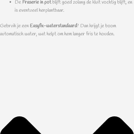
De
Fraserie in pot
blijft goed zolang de kluit vochtig blijft, en
is eventueel herplantbaar.
Gebruik je een
Easyfix-waterstandaard
? Dan krijgt je boom
automatisch water, wat helpt om hem langer fris te houden.