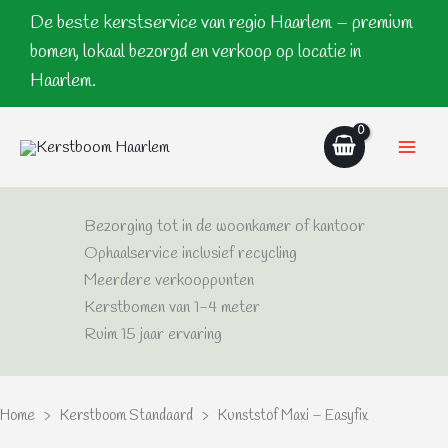
Ga
De beste kerstservice van regio Haarlem – premium
naar
bomen, lokaal bezorgd en verkoop op locatie in
de
Haarlem.
inhoud
Bezorging tot in de woonkamer of kantoor
Ophaalservice inclusief recycling
Meerdere verkooppunten
Kerstbomen van 1-4 meter
Ruim 15 jaar ervaring
Home
>
Kerstboom Standaard
> Kunststof Maxi – Easyfix