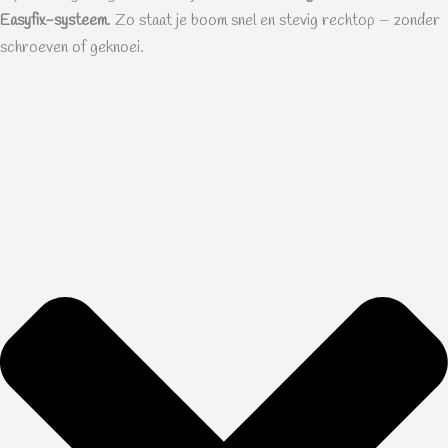
Easyfix-systeem
. Zo staat je boom snel en stevig rechtop – zonder
schroeven of geknoei.