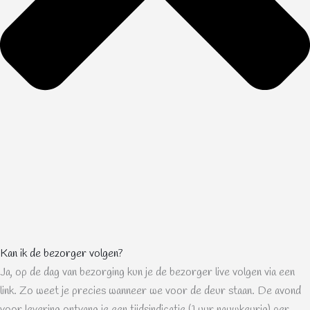
Kan ik de bezorger volgen?
Ja, op de dag van bezorging kun je de bezorger live volgen via een
link. Zo weet je precies wanneer we voor de deur staan. De avond
voor levering ontvang je een tijdsindicatie (1 uur nauwkeurig) per