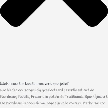
Welke soorten kerstbomen verkopen jullie?
We bieden een zorgvuldig geselecteerd assortiment met de
Nordmann
,
Nobilis
,
Fraserie in pot
én de
Traditionele Spar (fijnspar)
.
De Nordmann is populair vanwege zijn volle vorm en sterke, zachte