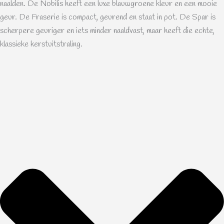
naalden. De Nobilis heeft een luxe blauwgroene kleur en een mooie
geur. De Fraserie is compact, geurend en staat in pot. De Spar is
scherpere geuriger en iets minder naaldvast, maar heeft die echte,
klassieke kerstuitstraling.