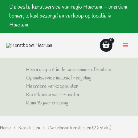
Ga
De beste kerstservice van regio Haarlem – premium
naar
bomen, lokaal bezorgd en verkoop op locatie in
de
Haarlem.
inhoud
Bezorging tot in de woonkamer of kantoor
Ophaalservice inclusief recycling
Meerdere verkooppunten
Kerstbomen van 1-4 meter
Ruim 15 jaar ervaring
Home
>
Kerstballen
> Camelbruin kerstballen (26 stuks)