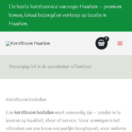
Ga
De beste kerstservice van regio Haarlem – premium
naar
bomen, lokaal bezorgd en verkoop op locatie in
de
Haarlem.
inhoud
Bezorging tot in de woonkamer of kantoor
Opha
Kerstboom bestellen
Een
kerstboom bestellen
moet eenvoudig zijn – zonder in te
leveren op kwaliteit, sfeer of service. Voor sommigen is het
uitzoeken van een boom een jaarlijks hoogtepunt, voor anderen